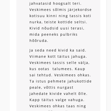
jahvatasid hoogsalt teri.
Veskimees sõlmis järjekordse
kotisuu kinni ning tassis koti
nurka, teiste kottide seltsi.
Kivid nõudsid uusi terasi,
mida peeneks pulbriks
hõõruda.
Ja seda need kivid ka said.
Viimane kott täitus jahuga.
Veskimees tassis selle välja,
kus ootas talumees. Kaup
sai tehtud. Veskimees ohkas.
Ta istus pehmete jahukottide
peale, võttis nurgast
jahedate kivide vahelt õlle.
Kapp täitus valge vahuga.
Veskimees ohkas taas ning