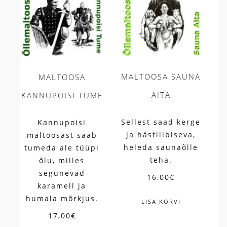
MALTOOSA SAUNA
MALTOOSA
AITA
KANNUPOISI TUME
Sellest saad kerge
Kannupoisi
ja hästilibiseva,
maltoosast saab
heleda saunaõlle
tumeda ale tüüpi
teha.
õlu, milles
segunevad
16,00
€
karamell ja
humala mõrkjus.
LISA KORVI
17,00
€