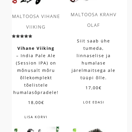
MALTOOSA KRAHV
MALTOOSA VIHANE
OLAF
VIIKING
Siit saab ühe
Hinnanguga
5.00
tumeda,
Vihane Viiking
/ 5
linnaselise ja
– India Pale Ale
humalase
(Session IPA) on
järelmaitsega ale
mõnusalt mõru
tüüpi õlle.
õllekomplekt
tõelistele
17,00
€
humalasõpradele!
18,00
€
LOE EDASI
LISA KORVI