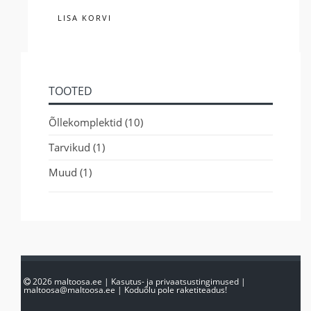
LISA KORVI
TOOTED
Õllekomplektid
(10)
Tarvikud
(1)
Muud
(1)
2026
maltoosa.ee
|
Kasutus- ja privaatsustingimused
|
maltoosa@maltoosa.ee
|
Koduõlu pole raketiteadus!