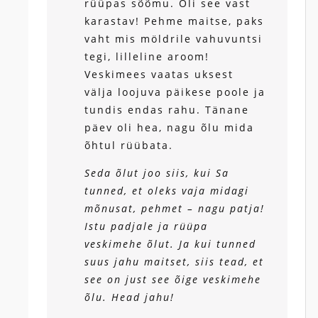
rüüpas sõõmu. Oli see vast
karastav! Pehme maitse, paks
vaht mis möldrile vahuvuntsi
tegi, lilleline aroom!
Veskimees vaatas uksest
välja loojuva päikese poole ja
tundis endas rahu. Tänane
päev oli hea, nagu õlu mida
õhtul rüübata.
Seda õlut joo siis, kui Sa
tunned, et oleks vaja midagi
mõnusat, pehmet – nagu patja!
Istu padjale ja rüüpa
veskimehe õlut. Ja kui tunned
suus jahu maitset, siis tead, et
see on just see õige veskimehe
õlu. Head jahu!